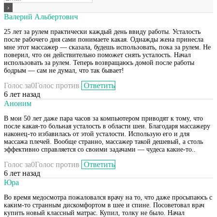
Валерий Альбертович
25 лет за рулем практически каждый день ввиду работы. Усталость
после рабочего дня сами понимаете какая. Однажды жена принесла
мне этот массажер — сказала, будешь использовать, пока за рулем. Не
поверил, что он действительно поможет снять усталость. Начал
использовать за рулем. Теперь возвращаюсь домой после работы
бодрым — сам не думал, что так бывает!
Голос за
0
Голос против
Ответить
6 лет назад
Аноним
В мои 50 лет даже пара часов за компьютером приводят к тому, что
после какая-то больная усталость в области шеи. Благодаря массажеру
наконец-то избавилась от этой усталости. Использую его и для
массажа плечей. Вообще странно, массажер такой дешевый, а столь
эффективно справляется со своими задачами — чудеса какие-то..
Голос за
0
Голос против
Ответить
6 лет назад
Юра
Во время медосмотра пожаловался врачу на то, что даже просыпаюсь с
каким-то странным дискомфортом в шее и спине. Посоветовал врач
купить новый классный матрас. Купил, толку не было. Начал