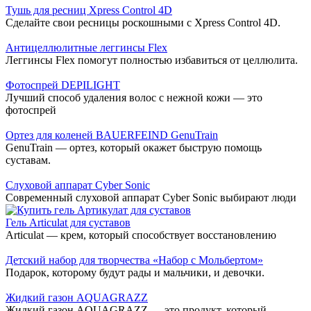
Тушь для ресниц Xpress Control 4D
Сделайте свои ресницы роскошными с Xpress Control 4D.
Антицеллюлитные леггинсы Flex
Леггинсы Flex помогут полностью избавиться от целлюлита.
Фотоспрей DEPILIGHT
Лучший способ удаления волос с нежной кожи — это
фотоспрей
Ортез для коленей BAUERFEIND GenuTrain
GenuTrain — ортез, который окажет быструю помощь
суставам.
Слуховой аппарат Cyber Sonic
Современный слуховой аппарат Cyber Sonic выбирают люди
Гель Articulat для суставов
Articulat — крем, который способствует восстановлению
Детский набор для творчества «Набор с Мольбертом»
Подарок, которому будут рады и мальчики, и девочки.
Жидкий газон AQUAGRAZZ
Жидкий газон AQUAGRAZZ — это продукт, который